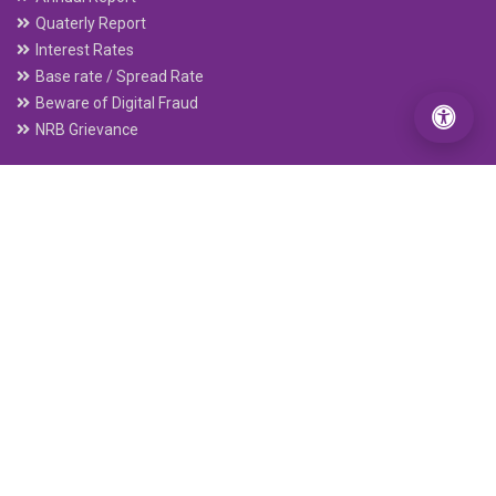
Reliance Bhawan, Kamaladi, Kathmandu-01, Kathmandu
Metropolitan, Bagmati Pradesh, Nepal
info@reliancenepal.com.np
feedback@reliancenepal.com.np
+977–01–5361104, 5323117 , 5361041, 5361167, 5903698
Toll-Free Number: 18105000417
PO Box : 20136
Useful Links
Home
About
Downloads
Annual Report
Quaterly Report