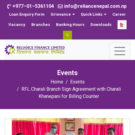
+977–01–5361104
info@reliancenepal.com.np
Loan Enquiry Form
Grievance
Quick Links
Career
Vacancy
Branches
Banking Hours
Downloads
Events
Home
Events
RFL Charali Branch Sign Agreement with Charali
Khanepani for Billing Counter