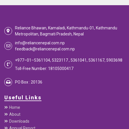
Base Rate/Spread Rate
Rates
Rates
Find out Interest and Other Rates and Emi Calculator
Emi Calculator
EMI Calculator
EMI
Calculator
Calculate your EMI