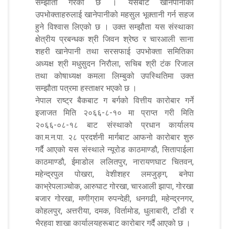
सम्झौता गरेको छ । यसबाट खानेपानीका
उपभोक्ताहरुलाई खानेपानीको महसुल भूक्तानी गर्न सहज
हुने विश्वास लिएको छ । उक्त सम्झौता यस संस्थाका
क्षेत्रीय प्रबन्धक श्री जिवन श्रेष्ठ र चारआली साना
शहरी खानेपानी तथा सरसफाई उपभोक्ता समितिका
अध्यक्ष श्री मधुसुदन निरौला, सचिब श्री टंक रिजाल
तथा कोषाध्यक्ष कमला लिम्बुको उपस्थितिमा उक्त
सम्झौता पत्रमा हस्ताक्षर भएको छ ।
नेपाल राष्ट्र बैकबाट ग बर्गको वित्तीय कारोबार गर्ने
इजाजत मिति २०६६-८-१० मा प्राप्त गरी मिति
२०६६-०८-१८ बाट संस्थाको प्रधान कार्यालय
का.म.न.पा. २८ प्रदर्शनी मार्गबाट आफनो कारोबार शुरु
गर्दै आएको यस संस्थाले न्यूरोड काठमाण्डौ, सितापाईला
काठमाण्डौ, ईमाडोल ललितपुर, नारायणघाट चितवन,
महेन्द्रपुल पोखरा, वेशीशहर लमजुङ्ग, बनेपा
काभ्रेपलाञ्चोक, आरुघाट गोरखा, चारआली झापा, गोरखा
बजार गोरखा, मणीग्राम रुपन्देही, धनगढी, महेन्द्रनगर,
कोहलपुर, अत्तरीया, दमक, विर्तामोड, धुलाबारी, टाँडी र
भैरहवा शाखा कार्यालयहरूबाट कारोबार गर्दै आएको छ ।